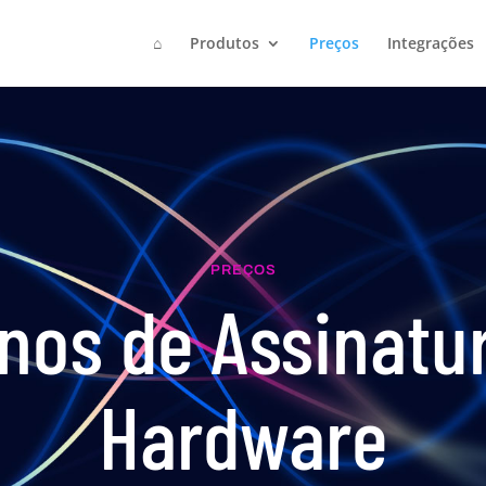
⌂
Produtos
Preços
Integrações
PREÇOS
nos de Assinatu
Hardware